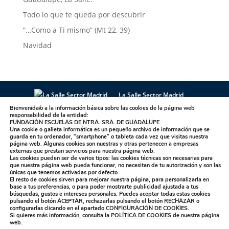
Todo lo que te queda por descubrir
“…Como a Ti mismo” (Mt 22, 39)
Navidad
La Salle Sector Madrid
La Salle Antúnez
La Salle Arucas
Bienvenida/o a la información básica sobre las cookies de la página web
responsabilidad de la entidad:
La Salle Centro Universitario
La Salle Corral
FUNDACIÓN ESCUELAS DE NTRA. SRA. DE GUADALUPE
Una cookie o galleta informática es un pequeño archivo de información que se
La Salle Griñón
La Salle Institución
guarda en tu ordenador, “smartphone” o tableta cada vez que visitas nuestra
La Salle La Laguna
La Salle La Paloma
página web. Algunas cookies son nuestras y otras pertenecen a empresas
externas que prestan servicios para nuestra página web.
La Salle Maravillas
La Salle Plasencia
Las cookies pueden ser de varios tipos: las cookies técnicas son necesarias para
que nuestra página web pueda funcionar, no necesitan de tu autorización y son las
La Salle Sagrado Corazón
La Salle San Ildefonso
únicas que tenemos activadas por defecto.
El resto de cookies sirven para mejorar nuestra página, para personalizarla en
La Salle San Rafael
La Salle Talavera
base a tus preferencias, o para poder mostrarte publicidad ajustada a tus
La Salle Valdemorillo
búsquedas, gustos e intereses personales. Puedes aceptar todas estas cookies
pulsando el botón
ACEPTAR,
rechazarlas pulsando el botón
RECHAZAR
o
configurarlas clicando en el apartado
CONFIGURACIÓN DE COOKIES
.
Si quieres más información, consulta la
POLÍTICA DE COOKIES
de nuestra página
Designed by showin -
Política de Privacidad
|
web.