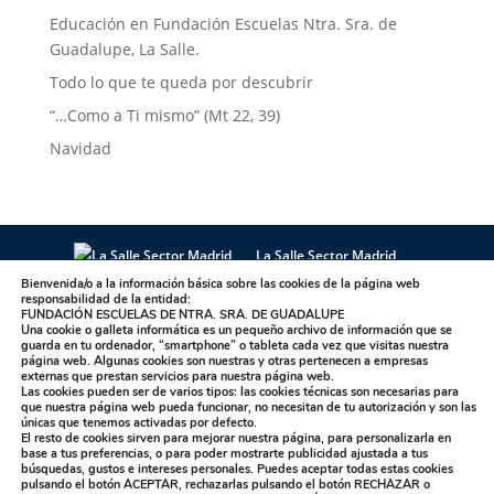
Educación en Fundación Escuelas Ntra. Sra. de
Guadalupe, La Salle.
Todo lo que te queda por descubrir
“…Como a Ti mismo” (Mt 22, 39)
Navidad
La Salle Sector Madrid
La Salle Antúnez
La Salle Arucas
Bienvenida/o a la información básica sobre las cookies de la página web
responsabilidad de la entidad:
La Salle Centro Universitario
La Salle Corral
FUNDACIÓN ESCUELAS DE NTRA. SRA. DE GUADALUPE
Una cookie o galleta informática es un pequeño archivo de información que se
La Salle Griñón
La Salle Institución
guarda en tu ordenador, “smartphone” o tableta cada vez que visitas nuestra
La Salle La Laguna
La Salle La Paloma
página web. Algunas cookies son nuestras y otras pertenecen a empresas
externas que prestan servicios para nuestra página web.
La Salle Maravillas
La Salle Plasencia
Las cookies pueden ser de varios tipos: las cookies técnicas son necesarias para
que nuestra página web pueda funcionar, no necesitan de tu autorización y son las
La Salle Sagrado Corazón
La Salle San Ildefonso
únicas que tenemos activadas por defecto.
El resto de cookies sirven para mejorar nuestra página, para personalizarla en
La Salle San Rafael
La Salle Talavera
base a tus preferencias, o para poder mostrarte publicidad ajustada a tus
La Salle Valdemorillo
búsquedas, gustos e intereses personales. Puedes aceptar todas estas cookies
pulsando el botón
ACEPTAR,
rechazarlas pulsando el botón
RECHAZAR
o