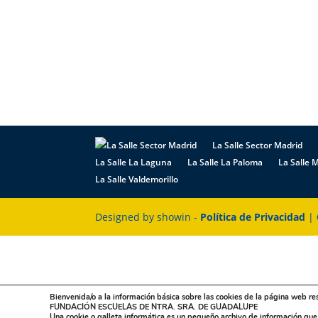
La Salle Sector Madrid
La Salle La Laguna
La Salle La Paloma
La Salle M
La Salle Valdemorillo
Designed by showin -
Política de Privacidad
|
Bienvenida/o a la información básica sobre las cookies de la página web re
FUNDACIÓN ESCUELAS DE NTRA. SRA. DE GUADALUPE
Una cookie o galleta informática es un pequeño archivo de información qu