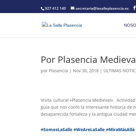
927 412 140
secretaria@lasalleplasencia.es
NOSO
Por Plasencia Medieva
por
Plasencia
|
Nov 30, 2018
|
ULTIMAS NOTIC
Visita cultural «Plasencia Medieval». Activid
guía que nos contó la interesante historia de 
desaparecida fortaleza y la antigua ciudad med
#
SomosLaSalle
#
WeAreLaSalle
#
MiraMásAllá