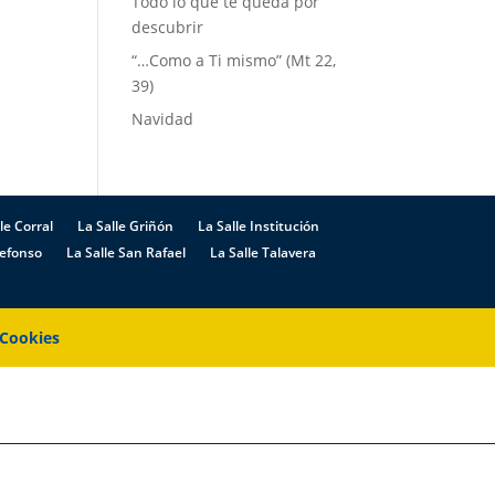
Todo lo que te queda por
descubrir
“…Como a Ti mismo” (Mt 22,
39)
Navidad
le Corral
La Salle Griñón
La Salle Institución
defonso
La Salle San Rafael
La Salle Talavera
 Cookies