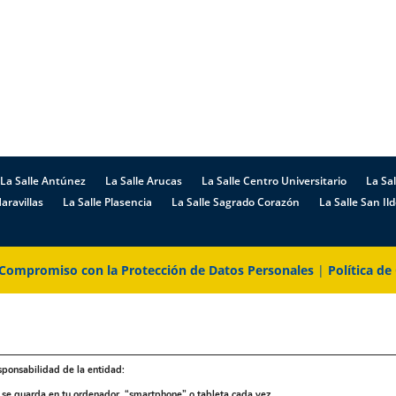
La Salle Antúnez
La Salle Arucas
La Salle Centro Universitario
La Sal
aravillas
La Salle Plasencia
La Salle Sagrado Corazón
La Salle San Il
Compromiso con la Protección de Datos Personales
|
Política de
sponsabilidad de la entidad:
e se guarda en tu ordenador, “smartphone” o tableta cada vez