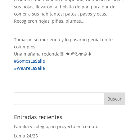
sus hojas, llevaron su bolsita de pan para dar de
comer a sus habitantes: patos , pavos y ocas.
Recogieron hojas, piñas, plumas…
Tomaron su merienda y lo pasaron genial en los
columpios.
Una mañana redonda!!!!
🍁
🍂
🦆
🍄
🌰
🌲
#
SomosLaSalle
#
WeAreLaSalle
Entradas recientes
Familia y colegio, un proyecto en común.
Lema 24/25