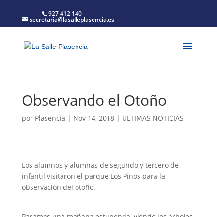
927 412 140
secretaria@lasalleplasencia.es
Observando el Otoño
por
Plasencia
|
Nov 14, 2018
|
ULTIMAS NOTICIAS
Los alumnos y alumnas de segundo y tercero de
infantil visitaron el parque Los Pinos para la
observación del otoño.
Pasamos una mañana estupenda, viendo los árboles,