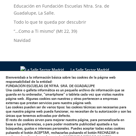
Educación en Fundación Escuelas Ntra. Sra. de
Guadalupe, La Salle.
Todo lo que te queda por descubrir
“…Como a Ti mismo” (Mt 22, 39)
Navidad
La Salle Sector Madrid
La Salle Antúnez
La Salle Arucas
Bienvenida/o a la información básica sobre las cookies de la página web
responsabilidad de la entidad:
La Salle Centro Universitario
La Salle Corral
FUNDACIÓN ESCUELAS DE NTRA. SRA. DE GUADALUPE
Una cookie o galleta informática es un pequeño archivo de información que se
La Salle Griñón
La Salle Institución
guarda en tu ordenador, “smartphone” o tableta cada vez que visitas nuestra
La Salle La Laguna
La Salle La Paloma
página web. Algunas cookies son nuestras y otras pertenecen a empresas
externas que prestan servicios para nuestra página web.
La Salle Maravillas
La Salle Plasencia
Las cookies pueden ser de varios tipos: las cookies técnicas son necesarias para
que nuestra página web pueda funcionar, no necesitan de tu autorización y son las
La Salle Sagrado Corazón
La Salle San Ildefonso
únicas que tenemos activadas por defecto.
El resto de cookies sirven para mejorar nuestra página, para personalizarla en
La Salle San Rafael
La Salle Talavera
base a tus preferencias, o para poder mostrarte publicidad ajustada a tus
La Salle Valdemorillo
búsquedas, gustos e intereses personales. Puedes aceptar todas estas cookies
pulsando el botón
ACEPTAR,
rechazarlas pulsando el botón
RECHAZAR
o