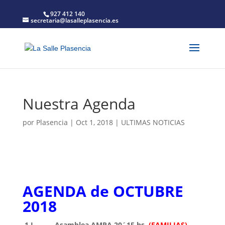
927 412 140
secretaria@lasalleplasencia.es
Nuestra Agenda
por
Plasencia
|
Oct 1, 2018
|
ULTIMAS NOTICIAS
AGENDA de OCTUBRE
2018
1 L Asamblea AMPA 20´15 hs.
(FAMILIAS)