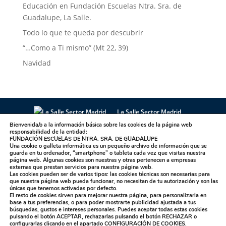
Educación en Fundación Escuelas Ntra. Sra. de
Guadalupe, La Salle.
Todo lo que te queda por descubrir
“…Como a Ti mismo” (Mt 22, 39)
Navidad
La Salle Sector Madrid
La Salle Antúnez
La Salle Arucas
Bienvenida/o a la información básica sobre las cookies de la página web
responsabilidad de la entidad:
La Salle Centro Universitario
La Salle Corral
FUNDACIÓN ESCUELAS DE NTRA. SRA. DE GUADALUPE
Una cookie o galleta informática es un pequeño archivo de información que se
La Salle Griñón
La Salle Institución
guarda en tu ordenador, “smartphone” o tableta cada vez que visitas nuestra
La Salle La Laguna
La Salle La Paloma
página web. Algunas cookies son nuestras y otras pertenecen a empresas
externas que prestan servicios para nuestra página web.
La Salle Maravillas
La Salle Plasencia
Las cookies pueden ser de varios tipos: las cookies técnicas son necesarias para
que nuestra página web pueda funcionar, no necesitan de tu autorización y son las
La Salle Sagrado Corazón
La Salle San Ildefonso
únicas que tenemos activadas por defecto.
El resto de cookies sirven para mejorar nuestra página, para personalizarla en
La Salle San Rafael
La Salle Talavera
base a tus preferencias, o para poder mostrarte publicidad ajustada a tus
La Salle Valdemorillo
búsquedas, gustos e intereses personales. Puedes aceptar todas estas cookies
pulsando el botón
ACEPTAR,
rechazarlas pulsando el botón
RECHAZAR
o
configurarlas clicando en el apartado
CONFIGURACIÓN DE COOKIES
.