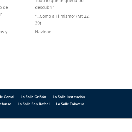
Todo lo que te queda por
do de
descubrir
or
“…Como a Ti mismo” (Mt 22,
39)
as y
Navidad
le Corral
La Salle Griñón
La Salle Institución
defonso
La Salle San Rafael
La Salle Talavera
 Cookies