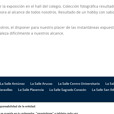
 la exposición en el hall del colegio. Colección fotográfica resulta
ora al alcance de todos nosotros. Resultado de un hobby con sab
.
tros, el disponer para nuestro placer de las instantáneas expuest
aleza difícilmente a nuestros alcance.
La Salle Antúnez
La Salle Arucas
La Salle Centro Universitario
La Sal
aravillas
La Salle Plasencia
La Salle Sagrado Corazón
La Salle San Il
sponsabilidad de la entidad:
Compromiso con la Protección de Datos Personales
|
Política de
e se guarda en tu ordenador, “smartphone” o tableta cada vez