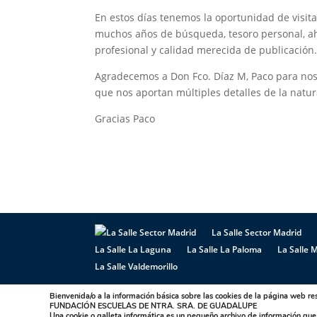
En estos días tenemos la oportunidad de visitar
muchos años de búsqueda, tesoro personal, ah
profesional y calidad merecida de publicación
Agradecemos a Don Fco. Díaz M, Paco para noso
que nos aportan múltiples detalles de la natur
Gracias Paco
La Salle Sector Madrid
La Salle La Laguna
La Salle La Paloma
La Salle M
La Salle Valdemorillo
Bienvenida/o a la información básica sobre las cookies de la página web re
Designed by showin -
Política de Privacidad
|
FUNDACIÓN ESCUELAS DE NTRA. SRA. DE GUADALUPE
Una cookie o galleta informática es un pequeño archivo de información qu