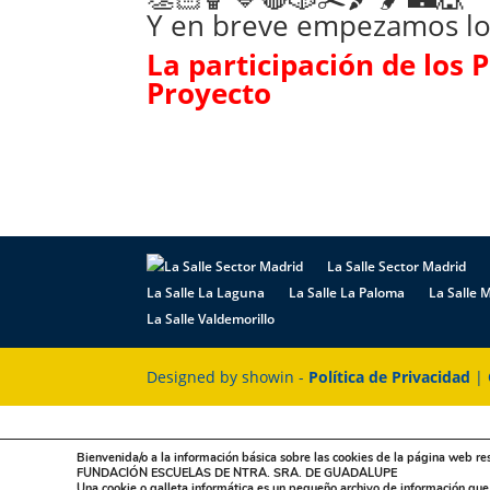
Y en breve empezamos lo
La participación de los P
Proyecto
La Salle Sector Madrid
La Salle La Laguna
La Salle La Paloma
La Salle M
La Salle Valdemorillo
Designed by showin -
Política de Privacidad
|
Bienvenida/o a la información básica sobre las cookies de la página web re
FUNDACIÓN ESCUELAS DE NTRA. SRA. DE GUADALUPE
Una cookie o galleta informática es un pequeño archivo de información qu