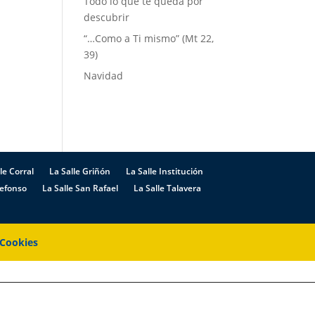
Todo lo que te queda por
descubrir
“…Como a Ti mismo” (Mt 22,
39)
Navidad
le Corral
La Salle Griñón
La Salle Institución
defonso
La Salle San Rafael
La Salle Talavera
 Cookies