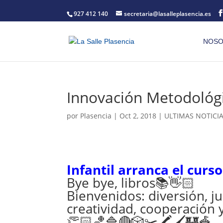
927 412 140
secretaria@lasalleplasencia.es
NOSO
Innovación Metodológ
por
Plasencia
|
Oct 2, 2018
|
ULTIMAS NOTICI
Infantil arranca el curs
Bye bye, libros
📚
👋🏻
Bienvenidos: diversión, j
creatividad, cooperació
👏🏻
🏀
🔷
🔴
🎲
✂️
🖍️
🖌️
🏰
🎪