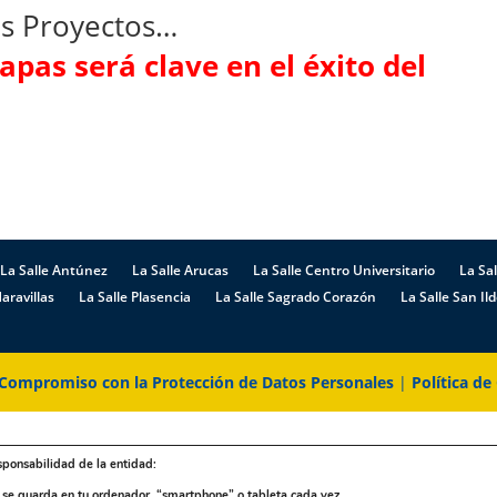
s Proyectos…
apas será clave en el éxito del
La Salle Antúnez
La Salle Arucas
La Salle Centro Universitario
La Sal
aravillas
La Salle Plasencia
La Salle Sagrado Corazón
La Salle San Il
Compromiso con la Protección de Datos Personales
|
Política de
sponsabilidad de la entidad:
e se guarda en tu ordenador, “smartphone” o tableta cada vez