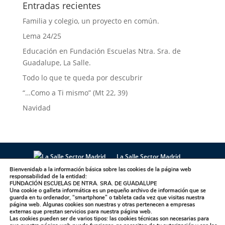
Entradas recientes
Familia y colegio, un proyecto en común.
Lema 24/25
Educación en Fundación Escuelas Ntra. Sra. de
Guadalupe, La Salle.
Todo lo que te queda por descubrir
“…Como a Ti mismo” (Mt 22, 39)
Navidad
La Salle Sector Madrid
La Salle Antúnez
La Salle Arucas
Bienvenida/o a la información básica sobre las cookies de la página web
responsabilidad de la entidad:
La Salle Centro Universitario
La Salle Corral
FUNDACIÓN ESCUELAS DE NTRA. SRA. DE GUADALUPE
Una cookie o galleta informática es un pequeño archivo de información que se
La Salle Griñón
La Salle Institución
guarda en tu ordenador, “smartphone” o tableta cada vez que visitas nuestra
La Salle La Laguna
La Salle La Paloma
página web. Algunas cookies son nuestras y otras pertenecen a empresas
externas que prestan servicios para nuestra página web.
La Salle Maravillas
La Salle Plasencia
Las cookies pueden ser de varios tipos: las cookies técnicas son necesarias para