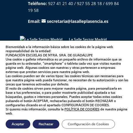
Teléfono:
927 41 21 40 / 927 55 28 18 / 699 84
19 58
Email:
secretaria@lasalleplasencia.es
La Salle Sector Madrid
La Salle Antúnez
La Salle Arucas
Bienvenida/o a la información básica sobre las cookies de la página web
responsabilidad de la entidad:
La Salle Centro Universitario
La Salle Corral
FUNDACIÓN ESCUELAS DE NTRA. SRA. DE GUADALUPE
Una cookie o galleta informática es un pequeño archivo de información que se
La Salle Griñón
La Salle Institución
guarda en tu ordenador, “smartphone” o tableta cada vez que visitas nuestra
La Salle La Laguna
La Salle La Paloma
página web. Algunas cookies son nuestras y otras pertenecen a empresas
externas que prestan servicios para nuestra página web.
La Salle Maravillas
La Salle Plasencia
Las cookies pueden ser de varios tipos: las cookies técnicas son necesarias para
que nuestra página web pueda funcionar, no necesitan de tu autorización y son las
La Salle Sagrado Corazón
La Salle San Ildefonso
únicas que tenemos activadas por defecto.
El resto de cookies sirven para mejorar nuestra página, para personalizarla en
La Salle San Rafael
La Salle Talavera
base a tus preferencias, o para poder mostrarte publicidad ajustada a tus
La Salle Valdemorillo
búsquedas, gustos e intereses personales. Puedes aceptar todas estas cookies
pulsando el botón
ACEPTAR,
rechazarlas pulsando el botón
RECHAZAR
o
configurarlas clicando en el apartado
CONFIGURACIÓN DE COOKIES
.
Si quieres más información, consulta la
POLÍTICA DE COOKIES
de nuestra página
Designed by showin -
Política de Privacidad
|
web.
Compromiso con la Protección de Datos Personales
Aceptar
Rechazar
Configuración de Cookies
|
Política de Cookies