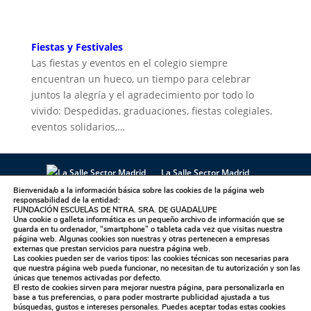
Fiestas y Festivales
Las fiestas y eventos en el colegio siempre
encuentran un hueco, un tiempo para celebrar
juntos la alegría y el agradecimiento por todo lo
vivido: Despedidas, graduaciones, fiestas colegiales,
eventos solidarios,…
La Salle Sector Madrid
La Salle Antúnez
La Salle Arucas
Bienvenida/o a la información básica sobre las cookies de la página web
responsabilidad de la entidad:
La Salle Centro Universitario
La Salle Corral
FUNDACIÓN ESCUELAS DE NTRA. SRA. DE GUADALUPE
Una cookie o galleta informática es un pequeño archivo de información que se
La Salle Griñón
La Salle Institución
guarda en tu ordenador, “smartphone” o tableta cada vez que visitas nuestra
La Salle La Laguna
La Salle La Paloma
página web. Algunas cookies son nuestras y otras pertenecen a empresas
externas que prestan servicios para nuestra página web.
La Salle Maravillas
La Salle Plasencia
Las cookies pueden ser de varios tipos: las cookies técnicas son necesarias para
que nuestra página web pueda funcionar, no necesitan de tu autorización y son las
La Salle Sagrado Corazón
La Salle San Ildefonso
únicas que tenemos activadas por defecto.
El resto de cookies sirven para mejorar nuestra página, para personalizarla en
La Salle San Rafael
La Salle Talavera
base a tus preferencias, o para poder mostrarte publicidad ajustada a tus
La Salle Valdemorillo
búsquedas, gustos e intereses personales. Puedes aceptar todas estas cookies